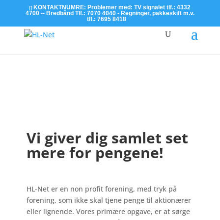
KONTAKTNUMRE: Problemer med: TV signalet tlf.: 4332
4700 -- Bredbånd Tlf.: 7070 4040 - Regninger, pakkeskift m.v.
tlf.: 7695 8418
Læs mere
Vi giver dig samlet set
mere for pengene!
HL-Net er en non profit forening, med tryk på
forening, som ikke skal tjene penge til aktionærer
eller lignende. Vores primære opgave, er at sørge