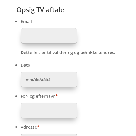
Opsig TV aftale
Email
Dette felt er til validering og bør ikke ændres.
Dato
MM
skråstreg
DD
For- og efternavn
*
skråstreg
ÅÅÅÅ
Adresse
*