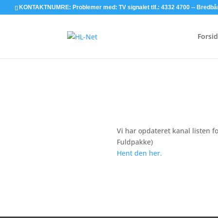
KONTAKTNUMRE: Problemer med: TV signalet tlf.: 4332 4700 -- Bredbånd T
Forsi
Vi har opdateret kanal listen 
Fuldpakke)
Hent den her.