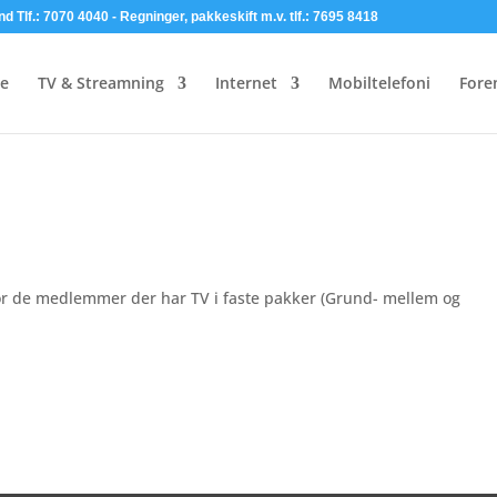
lf.: 7070 4040 - Regninger, pakkeskift m.v. tlf.: 7695 8418
de
TV & Streamning
Internet
Mobiltelefoni
Fore
for de medlemmer der har TV i faste pakker (Grund- mellem og