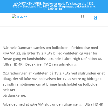
KONTAKTNUMRE: Problemer med: TV signalet tlf.: 4332
4700 -- Bredbånd Tlf.: 7070 4040 - Regninger, pakkeskift m.v.
tlf.: 7695 8418
Læs mere
Når hele Danmark samles om fodbolden i forbindelse med
FIFA VM 22, så løfter TV 2 PLAY billedkvaliteten og viser for
første gang en landsholdsslutrunde i Ultra High Definition 4K
(Ultra HD 4K). Det skriver TV 2 i en udmelding.
Opgraderingen af kvaliteten på TV 2 PLAY ved slutrunden er et
tiltag, der vil løfte VM-oplevelsen for TV 2s seere og bidrage til
at indfri ambitionen om at bringe landsholdet og fodbolden
helt tæt
på danskerne.
Arbejdet med at gøre VM-slutrunden tilgængelig i Ultra HD 4K