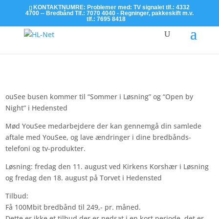
KONTAKTNUMRE: Problemer med: TV signalet tlf.: 4332
4700 -- Bredbånd Tlf.: 7070 4040 - Regninger, pakkeskift m.v.
tlf.: 7695 8418
Læs mere
ouSee busen kommer til “Sommer i Løsning” og “Open by
Night” i Hedensted
Mød YouSee medarbejdere der kan gennemgå din samlede
aftale med YouSee, og lave ændringer i dine bredbånds-
telefoni og tv-produkter.
Løsning: fredag den 11. august ved Kirkens Korshær i Løsning
og fredag den 18. august på Torvet i Hedensted
Tilbud:
Få 100Mbit bredbånd til 249,- pr. måned.
Dette er ikke et tilbud der er nedsat i en kort periode, det er